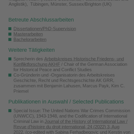
Anglistik), Tübingen, Münster, Sussex/Brighton (UK)
Betreute Abschlussarbeiten
Dissertationen/PhD-Supervision
Masterarbeiten
Bachelorarbeiten
Weitere Tätigkeiten
Sprecherin des
Arbeitskreises Historische Friedens- und
Konfliktforschung AKHF
/ Chair of the German Association
for Historical Peace and Conflict Studies
Co-Gründerin und -Organisatorin des Arbeitskreises
Geschichte, Recht und Rechtsgeschichte AK GRR,
zusammen mit Benjamin Lahusen, Marcus Payk, Kim C.
Priemel
Publikationen in Auswahl / Selected Publications
Special Issue: The United Nations War Crimes Commission
(UNWCC), 1943-1948, and the Codification of International
Criminal Law in
Journal of the History of International Law /
Revue d’histoire du droit international, 24 (2022) 3, Aug
2022.
(co-edited with Sabina Ferhadbegovic und Kerstin von