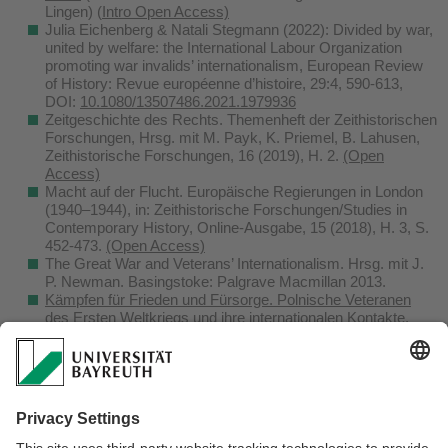
Lingen) (
Intro Open Access)
Julia Eichenberg & Natali Stegmann
(2022)
:
Divided by war,
united by welfare: the International Labour Organization
promoting war invalids’ internationalism,
European Review
of History: Revue européenne d’histoire,
29:4,
590-613,
DOI:
10.1080/13507486.2021.1979936
Zeitgeschichte des Rechts. Themenheft der Zeithistorischen
Forschungen, Hrsg. mit M. Payk, K. Priemel, B. Lahusen,
Zeithistorische Forschungen, 16 (2019), H. 2.
(Open
Access)
Macht auf der Flucht. Europäische Regierungen in London
(1940–1944), in: Zeithistorische Forschungen/Studies in
Contemporary History, Online-Ausgabe, 15 (2018), H. 3, S.
452-473.
(Open Access)
The Great War and Veterans’ Internationalism. Hrsg. mit J.
P. Newman. Basingstoke: Palgrave Macmillan 2013.
Kämpfen für Frieden und Fürsorge. Polnische Veteranen
des Ersten Weltkriegs und ihre internationalen Kontakte,
1918-1939 (Studien zur Internationalen Geschichte, Bd. 27)
München/Oldenbourg 2011.
Aftershocks. Violence in Dissolving Empires after the First
World War
.
Journal of Contemporary European History,
Volume 19, Special Issue 3, August 2010. Hrsg mit J. P.
Newman.