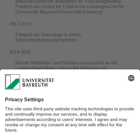
Wissenschaftlicher Mitarbeiter im Forschungskolleg
Franken am Institut für Fränkische Landesgeschichte
(Universität Bayreuth/Universität Bamberg)
2017-2019
Tätigkeit als Genealoge in einem
Erbenermittlungsunternehmen
2014-2016
Master Mittelalter- und Renaissancestudien an der
Ludwig-Maximilians-Universität München mit
Schwerpunkt Mittelalterliche Geschichte und Historische
Grundwissenschaften
2011-2014
Bachelorstudium der Geschichts- und
Politikwissenschaften an der Eberhard-Karls-Universität
Tübingen
Verantwortlich für die Redaktion:
Felicitas Weiß