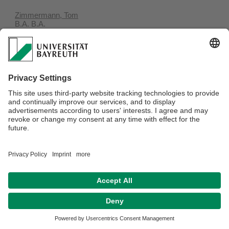
Zimmermann, Tom
B.A. B.A.
+49 (0) 9228 99605-16
Studentischer Mitarbeiter
Ideell geförderte Mitglieder des Forschungskollegs Franken
Ehemalige wissenschaftliche Mitarbeiter*innen
Ehemalige studentische Mitarbeiter*innen
Ehemalige Fellows
Verantwortlich für die Redaktion:
Felicitas Weiß
Datenschutz / Disclaimer
Impressum
Hausordnung
Sitemap
Barrierefreiheitserklärung
Kontakt