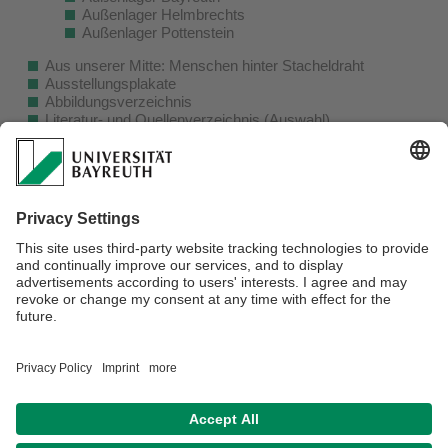
Außenlager Helmbrechts
Außenlager Pottenstein
Aus unserer Mitte: Menschen hinter Stacheldraht
Ausstellungsplakate
Abbildungsverzeichnis
Literatur- und Quellenverzeichnis (Auswahl)
Impressum
Projektleitung: Benedikt Martin Ertl, M.A. und Verena
Christina Jeschke, M.A.
Kontakt: benedikt.ertl@uni-bayreuth.de /
verena.jeschke@uni-bayreuth.de
Zur
Projektbeschreibung
und zur
Projektskizze
(PDF)
Verantwortlich für die Redaktion:
Felicitas Weiß