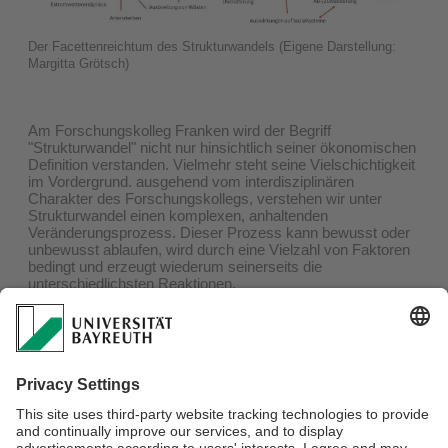
Der Facettenreichtum des Strukturwandels (Eigene Darstellung:
Margitta Grötsch)
Am Forschungskolleg Franken wird der Begriff
"Strukturwandel" nicht nur hinsichtlich seiner ökonomischen
Definition verstanden. Vielmehr steht seine Vielschichtigkeit
im Vordergrund. ausgehend vom interdisziplinären
Charakter des Forschungskollegs, verstehen wir unter
Strukturwandel einen komplexen, anhaltenden
Veränderungsprozess. Dieser Prozess kann bewusst oder
unbewusst ablaufen, wird durch eine Vielzahl von Faktoren
bedingt und erzeugt wiederum seinerseits die
unterschiedlichsten Reaktionen.
In einer Plakatausstellung, herausgegeben von Margitta
Grötsch, präsentierten die Doktorandinnen und Doktoranden
des Kollegs ihre jeweiligen Forschungsprojekte. Die
Ausstellung kann in Form einer Broschüre am IFLG
angefragt werden.
Kontakt:
info@iflg-thurnau.de