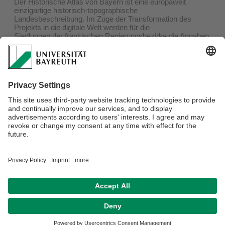
Der Historische Atlas von Bayern ist eine europaweit
einzigartige historisch-topographische
Landesbeschreibung. Im Zuge der Transformation des
Projekts in die digitale Welt werden für die
Siedlungen der fränkischen Regierungsbezirke die Angaben
zur Landesherrschaft, Dorf- und
Gemeindeherrschaft, Vogtei, Grundherrschaft sowie zur
kirchlichen Organisation am Ende des
Alten Reiches in Datenbanken erfasst.
Nähere Details zur Bewerbung entnehmen Sie bitte der
Ausschreibung:
KBL_Ausschreibung_HAB_Franken_Ortsstatistiken
Verantwortlich für die Redaktion:
Tom Zimmermann
Datenschutz / Disclaimer
Impressum
Hausordnung
Sitemap
Barrierefreiheitserklärung
Kontakt